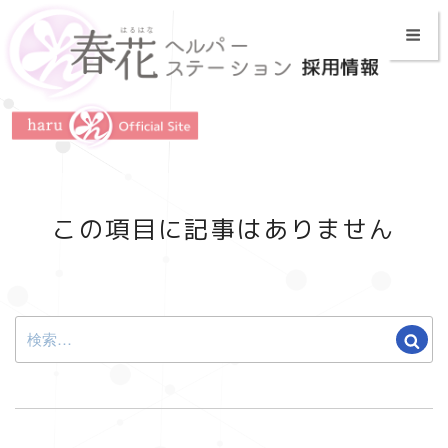
コ
Home
ン
テ
メッセージ
Menu
ン
ツ
スタッフインタビュー
へ
ス
ご利用者様インタビュー
キ
ッ
キャリア形成
この項目に記事はありません
プ
ワークライフバランス
お知らせ
検
検
索:
索